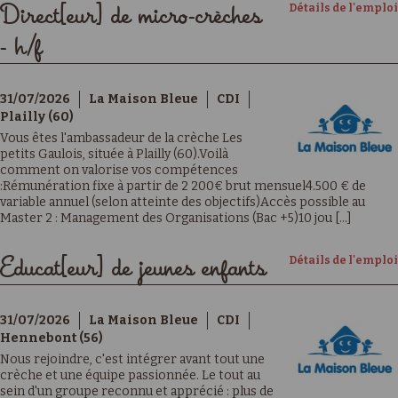
Détails de l'emploi
Direct[eur] de micro-crèches
- h/f
31/07/2026
La Maison Bleue
CDI
Plailly (60)
Vous êtes l'ambassadeur de la crèche Les
petits Gaulois, située à Plailly (60).Voilà
comment on valorise vos compétences
:Rémunération fixe à partir de 2 200€ brut mensuel4.500 € de
variable annuel (selon atteinte des objectifs)Accès possible au
Master 2 : Management des Organisations (Bac +5)10 jou [...]
Détails de l'emploi
Educat[eur] de jeunes enfants
31/07/2026
La Maison Bleue
CDI
Hennebont (56)
Nous rejoindre, c'est intégrer avant tout une
crèche et une équipe passionnée. Le tout au
sein d'un groupe reconnu et apprécié : plus de