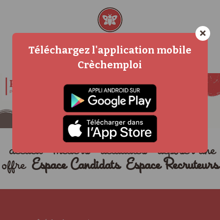
×
Téléchargez l'application mobile
Crèchemploi
accueil
métiers
actualités
déposer une
offre
Espace Candidats
Espace Recruteurs