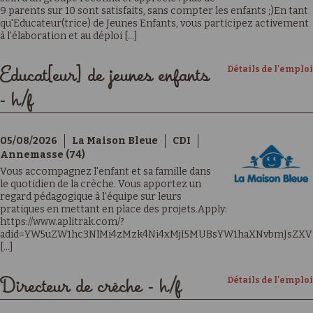
9 parents sur 10 sont satisfaits, sans compter les enfants ;)En tant
qu'Educateur(trice) de Jeunes Enfants, vous participez activement
à l'élaboration et au déploi [...]
Détails de l'emploi
Educat[eur] de jeunes enfants
- h/f
05/08/2026
La Maison Bleue
CDI
Annemasse (74)
Vous accompagnez l'enfant et sa famille dans
le quotidien de la crèche. Vous apportez un
regard pédagogique à l'équipe sur leurs
pratiques en mettant en place des projets.Apply:
https://www.aplitrak.com/?
adid=YW5uZW1hc3NlMi4zMzk4Ni4xMjI5MUBsYW1haXNvbmJsZXV
[...]
Détails de l'emploi
Directeur de crèche - h/f