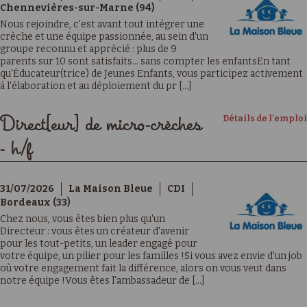
Chennevières-sur-Marne (94)
Nous rejoindre, c'est avant tout intégrer une
crèche et une équipe passionnée, au sein d'un
groupe reconnu et apprécié : plus de 9
parents sur 10 sont satisfaits… sans compter les enfantsEn tant
qu'Éducateur(trice) de Jeunes Enfants, vous participez activement
à l'élaboration et au déploiement du pr [...]
Détails de l'emploi
Direct[eur] de micro-crèches
- h/f
31/07/2026
La Maison Bleue
CDI
Bordeaux (33)
Chez nous, vous êtes bien plus qu'un
Directeur : vous êtes un créateur d'avenir
pour les tout-petits, un leader engagé pour
votre équipe, un pilier pour les familles !Si vous avez envie d'un job
où votre engagement fait la différence, alors on vous veut dans
notre équipe !Vous êtes l'ambassadeur de [...]