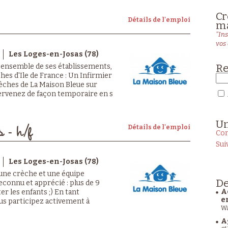
Cr
Détails de l'emploi
ma
"Ins
vos 
Les Loges-en-Josas (78)
Re
 l'ensemble de ses établissements,
es d'Ile de France : Un Infirmier
crèches de La Maison Bleue sur
tervenez de façon temporaire en s
U
Détails de l'emploi
s - h/f
Con
Sui
Les Loges-en-Josas (78)
 une crèche et une équipe
De
econnu et apprécié : plus de 9
A
er les enfants ;) En tant
e
ous participez activement à
Wa
A