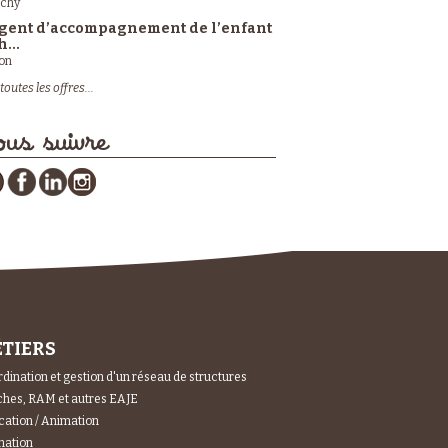
ichy
gent d’accompagnement de l’enfant
h...
on
toutes les offres...
us suivre
TIERS
dination et gestion d'un réseau de structures
hes, RAM et autres EAJE
ation / Animation
mation