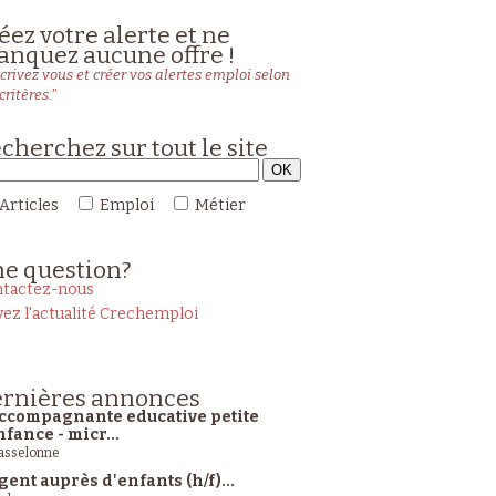
éez votre alerte et ne
nquez aucune offre !
crivez vous et créer vos alertes emploi selon
critères."
cherchez sur tout le site
Articles
Emploi
Métier
ne
question?
tactez-nous
vez l'actualité Crechemploi
rnières
annonces
ccompagnante educative petite
nfance - micr...
sselonne
gent auprès d'enfants (h/f)...