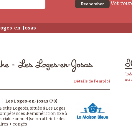
Voir toute
Rechercher
 Loges-en-Josas
Il
èche - Les Loges-en-Josas
"Dé
actu
Détails de l'emploi
Les Loges-en-Josas (78)
Petits Logeois, située à Les Loges
 compétences :Rémunération fixe à
riable annuel (selon atteinte des
aires + congés