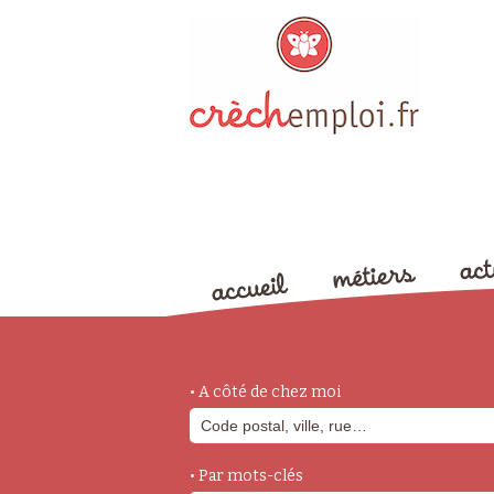
• A côté de chez moi
• Par mots-clés