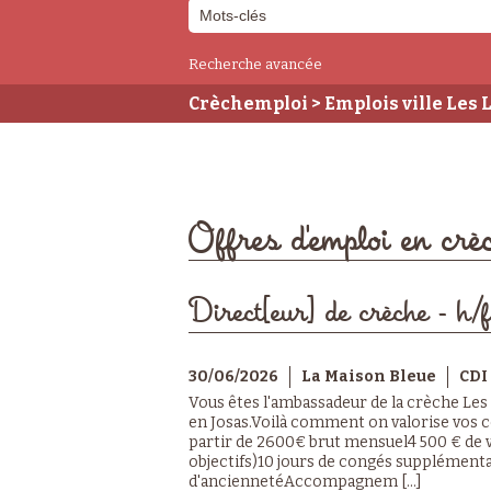
Recherche avancée
Crèchemploi
> Emplois ville Les
Offres d'emploi en cr
Direct[eur] de crèche - h/f
30/06/2026
La Maison Bleue
CDI
Vous êtes l'ambassadeur de la crèche Les 
en Josas.Voilà comment on valorise vos
partir de 2600€ brut mensuel4 500 € de va
objectifs)10 jours de congés supplément
d'anciennetéAccompagnem [...]