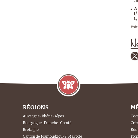
Cl
A
f/
Ly
Voir 
No
RÉGIONS
MÉ
Auvergne-Rhône-Alpes
Coor
Bourgogne-Franche-Comté
Crèc
Bretagne
Educ
Canton de Mamoudzou-2, Mayotte
For