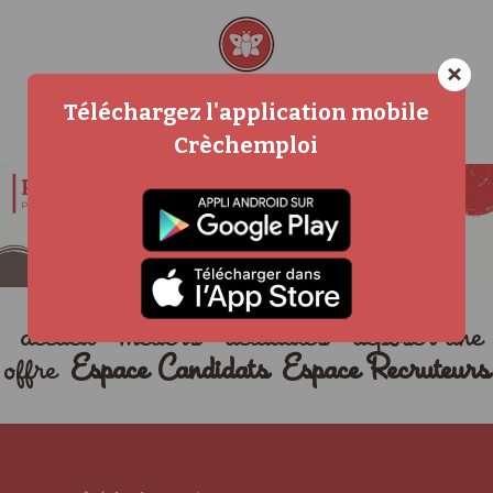
×
Téléchargez l'application mobile
Crèchemploi
accueil
métiers
actualités
déposer une
offre
Espace Candidats
Espace Recruteurs