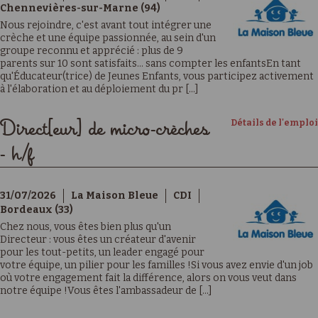
Chennevières-sur-Marne (94)
Nous rejoindre, c'est avant tout intégrer une
crèche et une équipe passionnée, au sein d'un
groupe reconnu et apprécié : plus de 9
parents sur 10 sont satisfaits… sans compter les enfantsEn tant
qu'Éducateur(trice) de Jeunes Enfants, vous participez activement
à l'élaboration et au déploiement du pr [...]
Détails de l'emploi
Direct[eur] de micro-crèches
- h/f
31/07/2026
La Maison Bleue
CDI
Bordeaux (33)
Chez nous, vous êtes bien plus qu'un
Directeur : vous êtes un créateur d'avenir
pour les tout-petits, un leader engagé pour
votre équipe, un pilier pour les familles !Si vous avez envie d'un job
où votre engagement fait la différence, alors on vous veut dans
notre équipe !Vous êtes l'ambassadeur de [...]