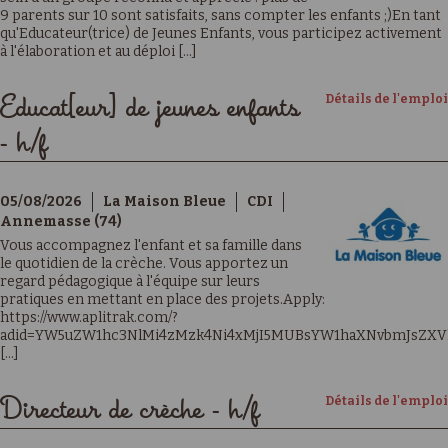
9 parents sur 10 sont satisfaits, sans compter les enfants ;)En tant
qu'Educateur(trice) de Jeunes Enfants, vous participez activement
à l'élaboration et au déploi [...]
Détails de l'emploi
Educat[eur] de jeunes enfants
- h/f
05/08/2026
La Maison Bleue
CDI
Annemasse (74)
Vous accompagnez l'enfant et sa famille dans
le quotidien de la crèche. Vous apportez un
regard pédagogique à l'équipe sur leurs
pratiques en mettant en place des projets.Apply:
https://www.aplitrak.com/?
adid=YW5uZW1hc3NlMi4zMzk4Ni4xMjI5MUBsYW1haXNvbmJsZXV
[...]
Détails de l'emploi
Directeur de crèche - h/f