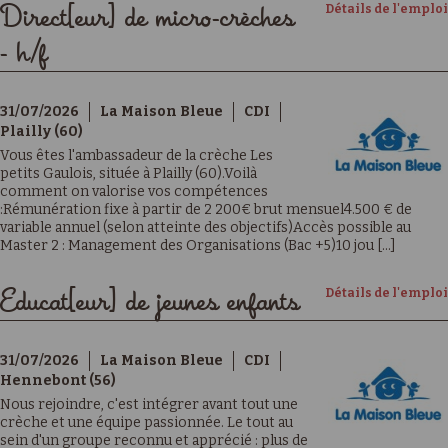
Détails de l'emploi
Direct[eur] de micro-crèches
- h/f
31/07/2026
La Maison Bleue
CDI
Plailly (60)
Vous êtes l'ambassadeur de la crèche Les
petits Gaulois, située à Plailly (60).Voilà
comment on valorise vos compétences
:Rémunération fixe à partir de 2 200€ brut mensuel4.500 € de
variable annuel (selon atteinte des objectifs)Accès possible au
Master 2 : Management des Organisations (Bac +5)10 jou [...]
Détails de l'emploi
Educat[eur] de jeunes enfants
31/07/2026
La Maison Bleue
CDI
Hennebont (56)
Nous rejoindre, c'est intégrer avant tout une
crèche et une équipe passionnée. Le tout au
sein d'un groupe reconnu et apprécié : plus de