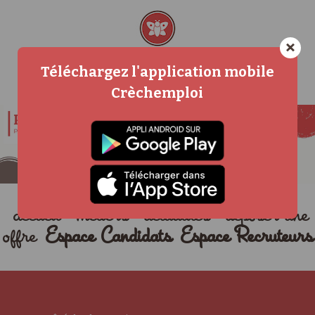
×
Téléchargez l'application mobile
Crèchemploi
accueil
métiers
actualités
déposer une
offre
Espace Candidats
Espace Recruteurs