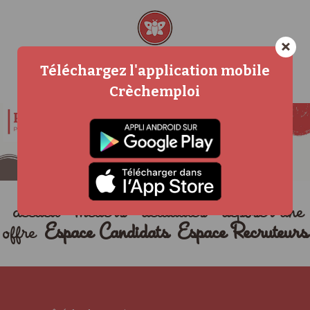
×
Téléchargez l'application mobile
Crèchemploi
accueil
métiers
actualités
déposer une
offre
Espace Candidats
Espace Recruteurs