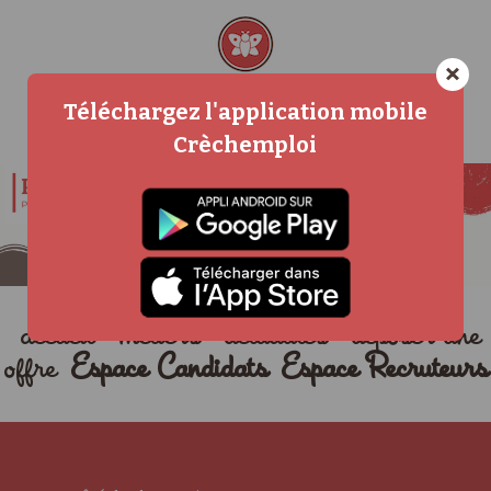
×
Téléchargez l'application mobile
Crèchemploi
accueil
métiers
actualités
déposer une
offre
Espace Candidats
Espace Recruteurs