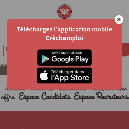
×
Téléchargez l'application mobile
Crèchemploi
accueil
métiers
actualités
déposer une
offre
Espace Candidats
Espace Recruteurs