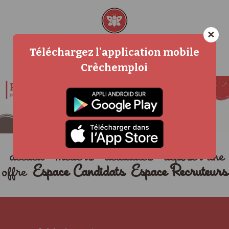
×
Téléchargez l'application mobile
Crèchemploi
accueil
métiers
actualités
déposer une
offre
Espace Candidats
Espace Recruteurs