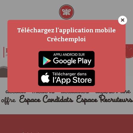
×
Téléchargez l'application mobile
Crèchemploi
accueil
métiers
actualités
déposer une
offre
Espace Candidats
Espace Recruteurs