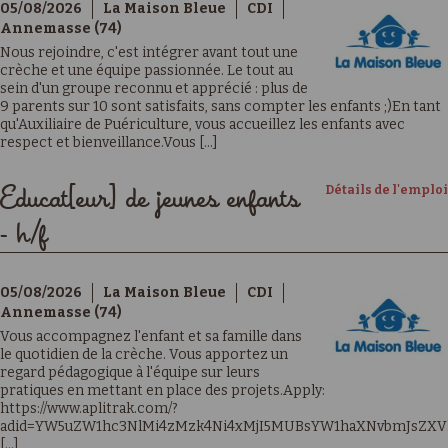
05/08/2026
La Maison Bleue
CDI
Annemasse (74)
Nous rejoindre, c'est intégrer avant tout une
crèche et une équipe passionnée. Le tout au
sein d'un groupe reconnu et apprécié : plus de
9 parents sur 10 sont satisfaits, sans compter les enfants ;)En tant
qu'Auxiliaire de Puériculture, vous accueillez les enfants avec
respect et bienveillance.Vous [...]
Détails de l'emploi
Educat[eur] de jeunes enfants
- h/f
05/08/2026
La Maison Bleue
CDI
Annemasse (74)
Vous accompagnez l'enfant et sa famille dans
le quotidien de la crèche. Vous apportez un
regard pédagogique à l'équipe sur leurs
pratiques en mettant en place des projets.Apply:
https://www.aplitrak.com/?
adid=YW5uZW1hc3NlMi4zMzk4Ni4xMjI5MUBsYW1haXNvbmJsZXV
[...]