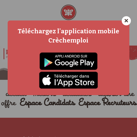
×
Téléchargez l'application mobile
Crèchemploi
accueil
métiers
actualités
déposer une
offre
Espace Candidats
Espace Recruteurs