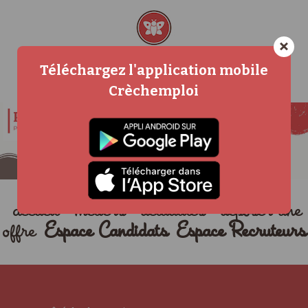
×
Téléchargez l'application mobile
Crèchemploi
accueil
métiers
actualités
déposer une
offre
Espace Candidats
Espace Recruteurs