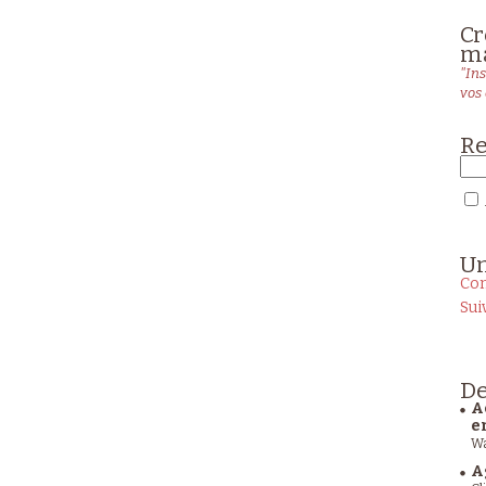
Cr
ma
"Ins
vos 
Re
U
Con
Sui
De
A
e
Wa
A