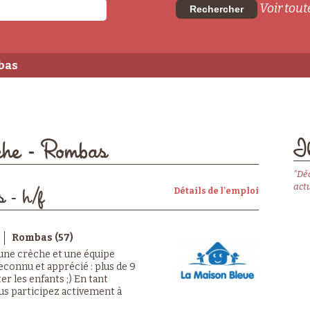
Voir toute
Rechercher
bas
Il
èche - Rombas
"Dé
actu
Détails de l'emploi
s - h/f
Rombas (57)
 une crèche et une équipe
econnu et apprécié : plus de 9
er les enfants ;) En tant
ous participez activement à