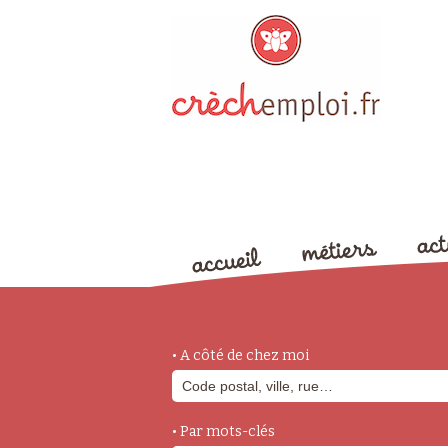
• A côté de chez moi
• Par mots-clés