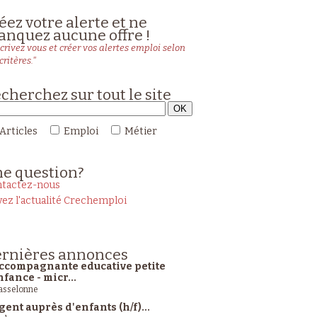
éez votre alerte et ne
nquez aucune offre !
crivez vous et créer vos alertes emploi selon
critères."
cherchez sur tout le site
Articles
Emploi
Métier
ne
question?
tactez-nous
vez l'actualité Crechemploi
rnières
annonces
ccompagnante educative petite
nfance - micr...
sselonne
gent auprès d'enfants (h/f)...