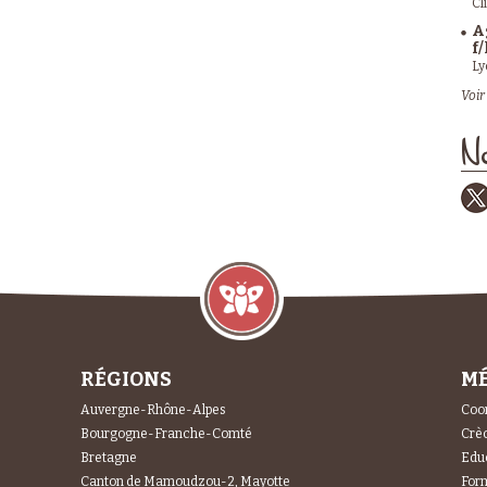
Cl
A
f/
Ly
Voir 
No
RÉGIONS
MÉ
Auvergne-Rhône-Alpes
Coor
Bourgogne-Franche-Comté
Crèc
Bretagne
Educ
Canton de Mamoudzou-2, Mayotte
For