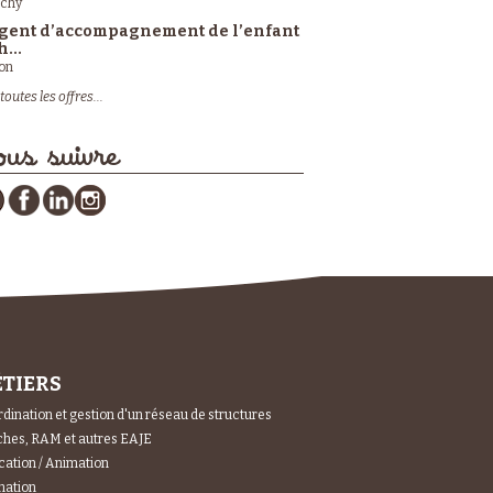
ichy
gent d’accompagnement de l’enfant
h...
on
toutes les offres...
us suivre
TIERS
dination et gestion d'un réseau de structures
hes, RAM et autres EAJE
ation / Animation
mation