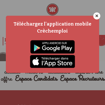
×
Téléchargez l'application mobile
Crèchemploi
accueil
métiers
actualités
déposer une
offre
Espace Candidats
Espace Recruteurs