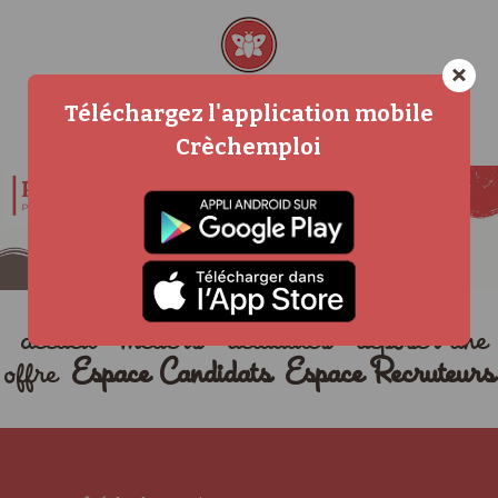
×
Téléchargez l'application mobile
Crèchemploi
accueil
métiers
actualités
déposer une
offre
Espace Candidats
Espace Recruteurs