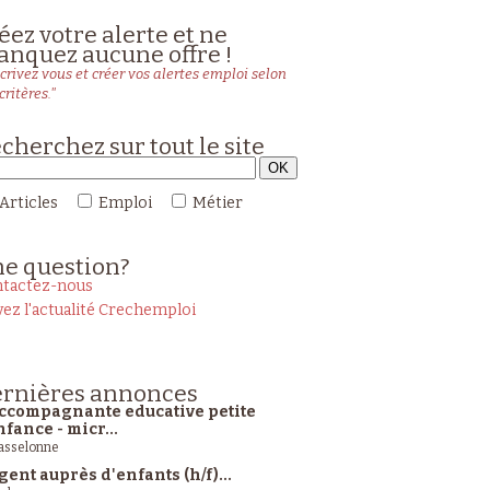
éez votre alerte et ne
nquez aucune offre !
crivez vous et créer vos alertes emploi selon
critères."
cherchez sur tout le site
Articles
Emploi
Métier
ne
question?
tactez-nous
vez l'actualité Crechemploi
rnières
annonces
ccompagnante educative petite
nfance - micr...
sselonne
gent auprès d'enfants (h/f)...