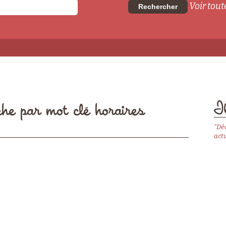
Voir toute
Rechercher
Il
che par mot clé horaires
"Dé
actu