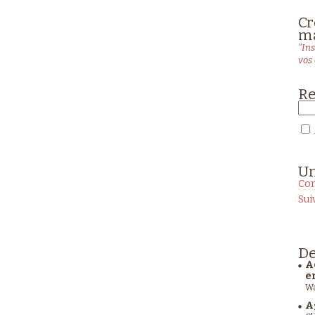
Cr
ma
"Ins
vos 
Re
U
Con
Sui
De
A
e
Wa
A