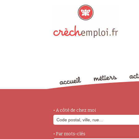
• A côté de chez moi
• Par mots-clés