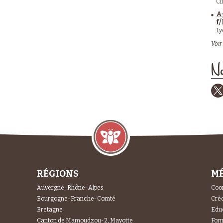
Cl
A
f/
Ly
Voir 
No
RÉGIONS
MÉ
Auvergne-Rhône-Alpes
Coor
Bourgogne-Franche-Comté
Crèc
Bretagne
Educ
Canton de Mamoudzou-2, Mayotte
For