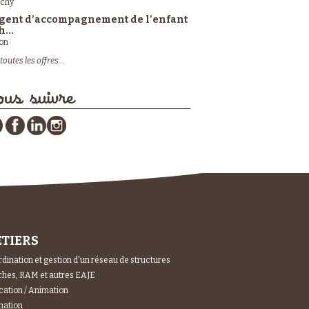
ichy
gent d’accompagnement de l’enfant
h...
on
toutes les offres...
us suivre
TIERS
dination et gestion d'un réseau de structures
hes, RAM et autres EAJE
ation / Animation
mation