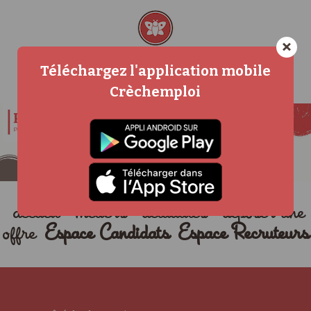
×
Téléchargez l'application mobile
Crèchemploi
accueil
métiers
actualités
déposer une
offre
Espace Candidats
Espace Recruteurs