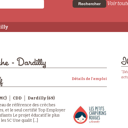
Voir toute
Rechercher
illy
Il
che - Dardilly
"Dé
actu
Détails de l'emploi
f
MC)
CDD
Dardilly (69)
seau de référence des crèches
, et le seul certifié Top Employer
nfiants Le projet éducatif le plus
les 5C Une qualit [...]