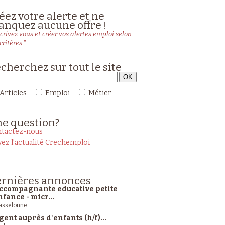
éez votre alerte et ne
nquez aucune offre !
crivez vous et créer vos alertes emploi selon
critères."
cherchez sur tout le site
Articles
Emploi
Métier
ne
question?
tactez-nous
vez l'actualité Crechemploi
rnières
annonces
ccompagnante educative petite
nfance - micr...
sselonne
gent auprès d'enfants (h/f)...