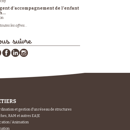
ichy
gent d’accompagnement de l’enfant
h...
on
toutes les offres...
us suivre
TIERS
dination et gestion d'un réseau de structures
hes, RAM et autres EAJE
ation / Animation
mation