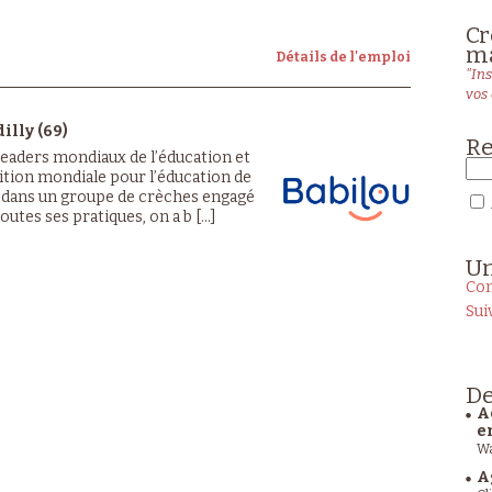
Cr
ma
Détails de l'emploi
"Ins
vos 
illy (69)
Re
 leaders mondiaux de l’éducation et
lition mondiale pour l’éducation de
z dans un groupe de crèches engagé
outes ses pratiques, on a b [...]
U
Con
Sui
De
A
e
Wa
A