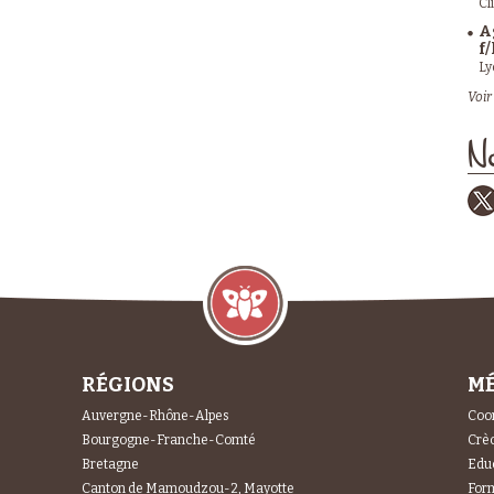
Cl
A
f/
Ly
Voir 
No
RÉGIONS
MÉ
Auvergne-Rhône-Alpes
Coor
Bourgogne-Franche-Comté
Crèc
Bretagne
Educ
Canton de Mamoudzou-2, Mayotte
For