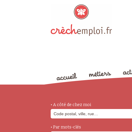
• A côté de chez moi
• Par mots-clés