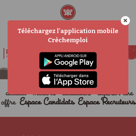
×
Téléchargez l'application mobile
Crèchemploi
accueil
métiers
actualités
déposer une
offre
Espace Candidats
Espace Recruteurs