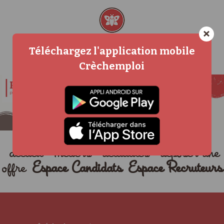
×
Téléchargez l'application mobile
Crèchemploi
accueil
métiers
actualités
déposer une
offre
Espace Candidats
Espace Recruteurs