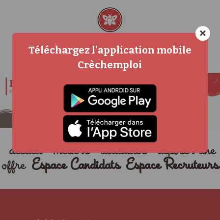
×
Téléchargez l'application mobile
Crèchemploi
accueil
métiers
actualités
déposer une
offre
Espace Candidats
Espace Recruteurs