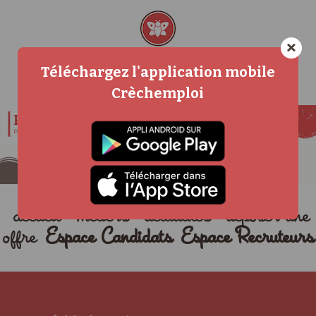
×
Téléchargez l'application mobile
Crèchemploi
accueil
métiers
actualités
déposer une
offre
Espace Candidats
Espace Recruteurs