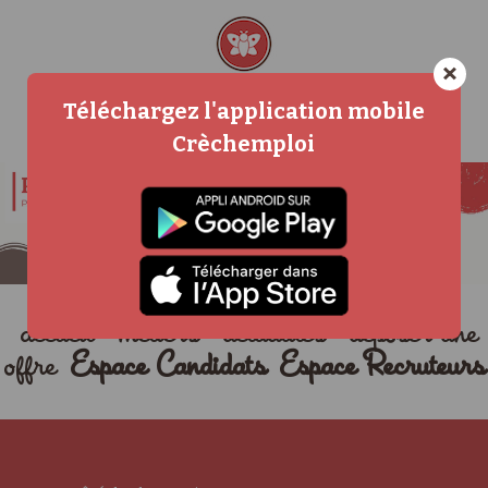
×
Téléchargez l'application mobile
Crèchemploi
accueil
métiers
actualités
déposer une
offre
Espace Candidats
Espace Recruteurs