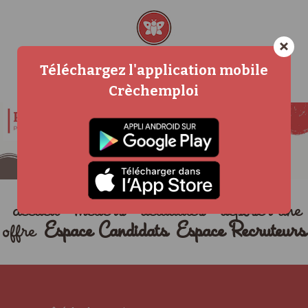
×
Téléchargez l'application mobile
Crèchemploi
accueil
métiers
actualités
déposer une
offre
Espace Candidats
Espace Recruteurs