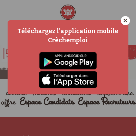
×
Téléchargez l'application mobile
Crèchemploi
accueil
métiers
actualités
déposer une
offre
Espace Candidats
Espace Recruteurs