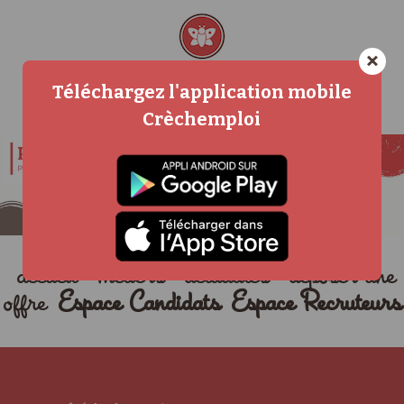
×
Téléchargez l'application mobile
Crèchemploi
accueil
métiers
actualités
déposer une
offre
Espace Candidats
Espace Recruteurs