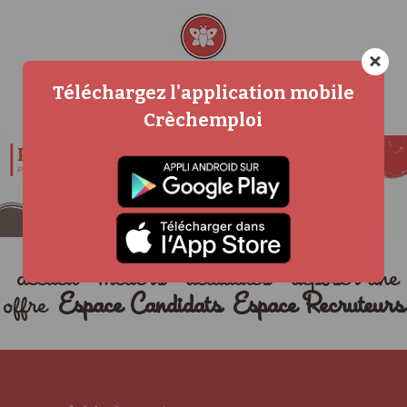
×
Téléchargez l'application mobile
Crèchemploi
accueil
métiers
actualités
déposer une
offre
Espace Candidats
Espace Recruteurs