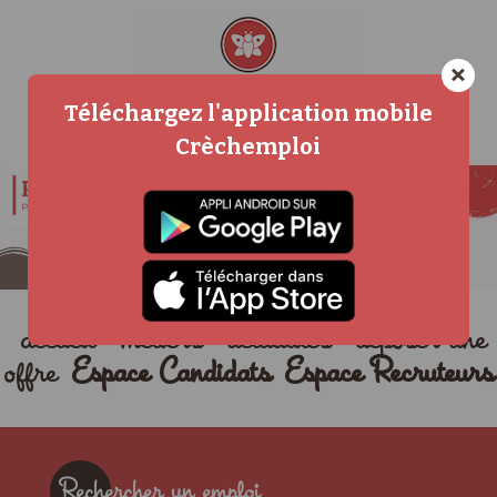
×
Téléchargez l'application mobile
Crèchemploi
accueil
métiers
actualités
déposer une
offre
Espace Candidats
Espace Recruteurs
Rechercher un emploi