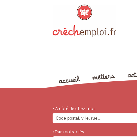
• A côté de chez moi
• Par mots-clés