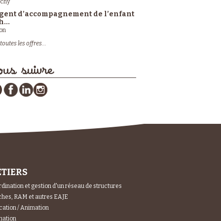
ichy
gent d’accompagnement de l’enfant
h...
on
toutes les offres...
us suivre
TIERS
dination et gestion d'un réseau de structures
hes, RAM et autres EAJE
ation / Animation
mation