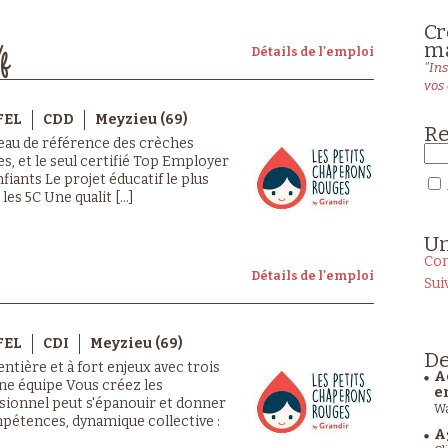
Cr
ma
Détails de l'emploi
f
"Ins
vos 
FEL
CDD
Meyzieu (69)
Re
seau de référence des crèches
, et le seul certifié Top Employer
nfiants Le projet éducatif le plus
les 5C Une qualit [...]
U
Con
Détails de l'emploi
Sui
FEL
CDI
Meyzieu (69)
De
ntière et à fort enjeux avec trois
A
ne équipe Vous créez les
e
sionnel peut s'épanouir et donner
Wa
pétences, dynamique collective :
A