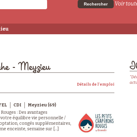
Voir toute
Rechercher
zieu
Il
èche - Meyzieu
"Dé
actu
Détails de l'emploi
FEL
CDI
Meyzieu (69)
 Rouges : Des avantages
 votre équilibre vie personnelle /
ooptation, congés supplémentaires,
 enceinte, semaine sur [...]