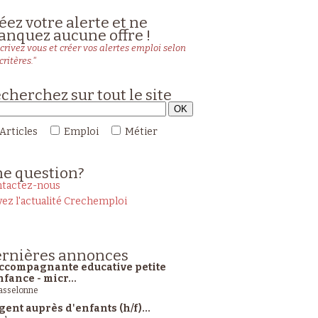
éez votre alerte et ne
nquez aucune offre !
crivez vous et créer vos alertes emploi selon
critères."
cherchez sur tout le site
Articles
Emploi
Métier
ne
question?
tactez-nous
vez l'actualité Crechemploi
rnières
annonces
ccompagnante educative petite
nfance - micr...
sselonne
gent auprès d'enfants (h/f)...