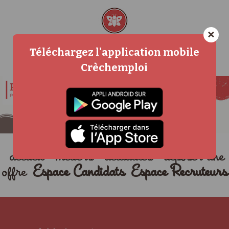
×
Téléchargez l'application mobile
Crèchemploi
accueil
métiers
actualités
déposer une
offre
Espace Candidats
Espace Recruteurs