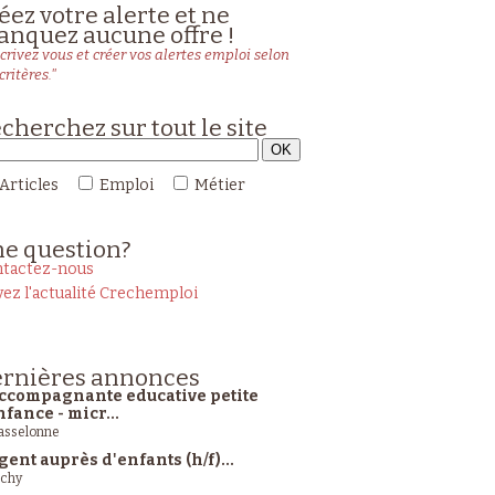
éez votre alerte et ne
nquez aucune offre !
crivez vous et créer vos alertes emploi selon
critères."
cherchez sur tout le site
Articles
Emploi
Métier
ne
question?
tactez-nous
vez l'actualité Crechemploi
rnières
annonces
ccompagnante educative petite
nfance - micr...
sselonne
gent auprès d'enfants (h/f)...
ichy