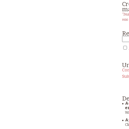
Cr
ma
"Ins
vos 
Re
U
Con
Sui
De
A
e
Wa
A
Cl