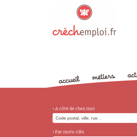
• A côté de chez moi
• Par mots-clés