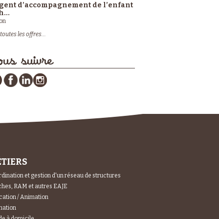
gent d’accompagnement de l’enfant
h...
on
toutes les offres...
us suivre
TIERS
dination et gestion d'un réseau de structures
hes, RAM et autres EAJE
ation / Animation
mation
e à domicile