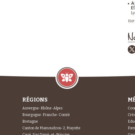
A
f/
Ly
Voir 
No
RÉGIONS
MÉ
Auvergne-Rhône-Alpes
Coor
Bourgogne-Franche-Comté
Crèc
Bretagne
Educ
Canton de Mamoudzou-2, Mayotte
For
Caué, Sao Tomé-et-Principe
Gard