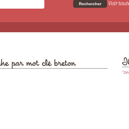
Voir toute
Rechercher
Il
che par mot clé breton
"Dé