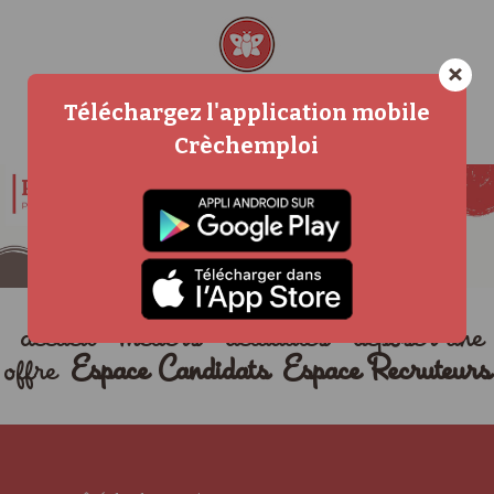
×
Téléchargez l'application mobile
Crèchemploi
accueil
métiers
actualités
déposer une
offre
Espace Candidats
Espace Recruteurs