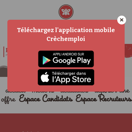
×
Téléchargez l'application mobile
Crèchemploi
accueil
métiers
actualités
déposer une
offre
Espace Candidats
Espace Recruteurs