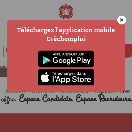
×
Téléchargez l'application mobile
Crèchemploi
accueil
métiers
actualités
déposer une
offre
Espace Candidats
Espace Recruteurs