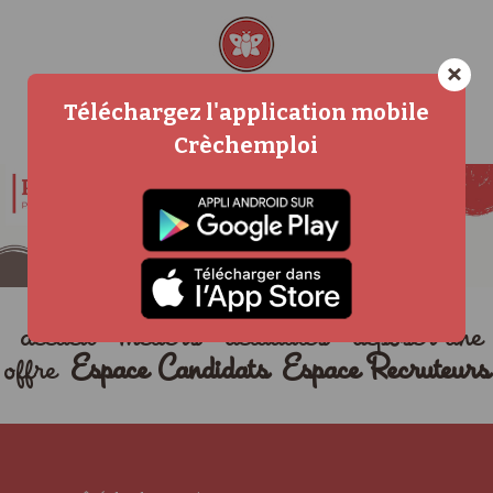
×
Téléchargez l'application mobile
Crèchemploi
accueil
métiers
actualités
déposer une
offre
Espace Candidats
Espace Recruteurs