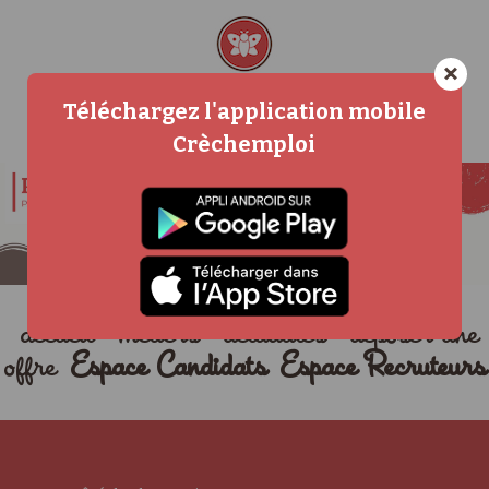
×
Téléchargez l'application mobile
Crèchemploi
accueil
métiers
actualités
déposer une
offre
Espace Candidats
Espace Recruteurs