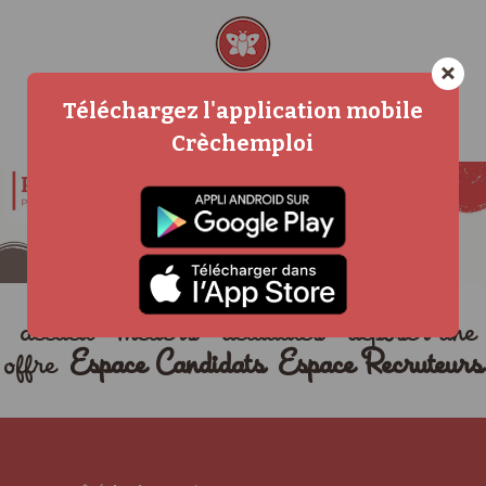
×
Téléchargez l'application mobile
Crèchemploi
accueil
métiers
actualités
déposer une
offre
Espace Candidats
Espace Recruteurs