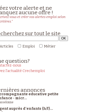
éez votre alerte et ne
nquez aucune offre !
crivez vous et créer vos alertes emploi selon
critères."
cherchez sur tout le site
Articles
Emploi
Métier
ne
question?
tactez-nous
vez l'actualité Crechemploi
rnières
annonces
ccompagnante educative petite
nfance - micr...
sselonne
gent auprès d'enfants (h/f)...