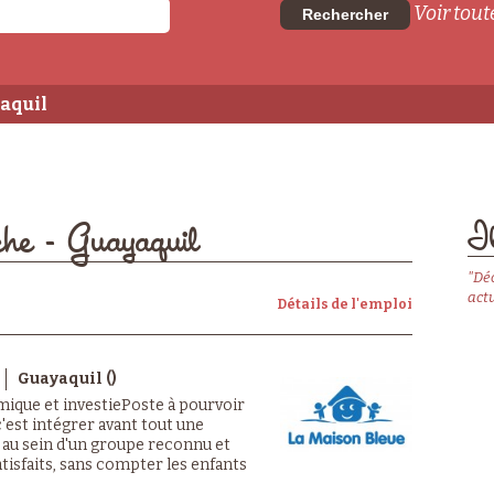
Voir toute
Rechercher
yaquil
Il
che - Guayaquil
"Dé
actu
Détails de l'emploi
Guayaquil ()
mique et investiePoste à pourvoir
est intégrer avant tout une
 au sein d'un groupe reconnu et
atisfaits, sans compter les enfants