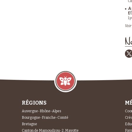
Cl
A
f/
Ly
Voir 
No
RÉGIONS
MÉ
Auvergne-Rhône-Alpes
Coor
Bourgogne-Franche-Comté
Crèc
Bretagne
Educ
Canton de Mamoudzou-2, Mayotte
For