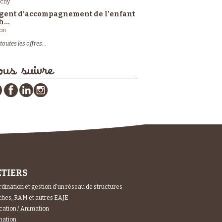
ichy
gent d’accompagnement de l’enfant
h...
on
toutes les offres...
us suivre
TIERS
dination et gestion d'un réseau de structures
hes, RAM et autres EAJE
ation / Animation
mation