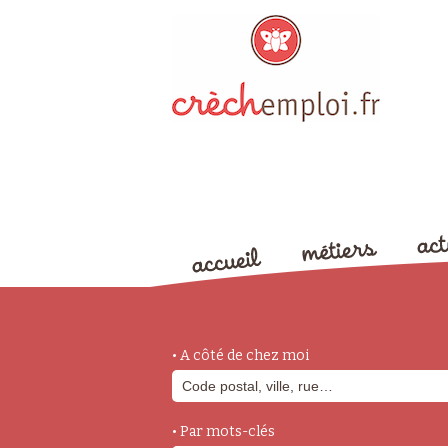
• A côté de chez moi
• Par mots-clés