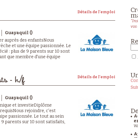
Cr
Détails de l'emploi
ma
"Ins
vos 
Guayaquil ()
Re
ller auprès des enfantsNous
crèche et une équipe passionnée. Le
cié : plus de 9 parents sur 10 sont
n tant que membre d'une équipe
U
Détails de l'emploi
ts - h/f
Con
Sui
Guayaquil ()
mique et investieDiplôme
De
requisNous rejoindre, c'est
A
ipe passionnée. Le tout au sein
e
9 parents sur 10 sont satisfaits,
Wa
A