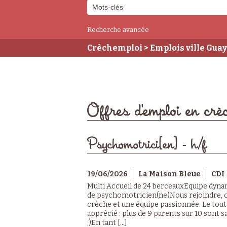
Recherche avancée
Crèchemploi
> Emplois ville Gua
Offres d'emploi en crè
Psychomotrici[en] - h/f
19/06/2026
La Maison Bleue
CDI
Multi Accueil de 24 berceauxEquipe dyna
de psychomotricien(ne)Nous rejoindre, c'
crèche et une équipe passionnée. Le tout
apprécié : plus de 9 parents sur 10 sont s
;)En tant [...]