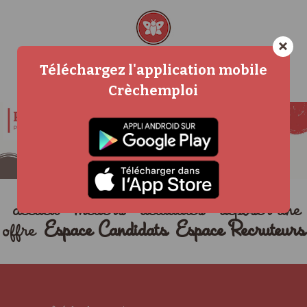
×
Téléchargez l'application mobile
Crèchemploi
accueil
métiers
actualités
déposer une
offre
Espace Candidats
Espace Recruteurs