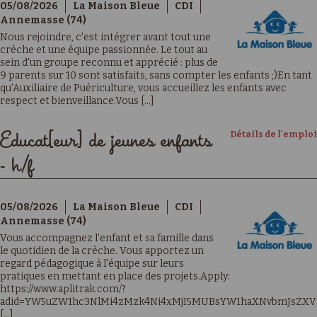
05/08/2026
La Maison Bleue
CDI
Annemasse (74)
Nous rejoindre, c'est intégrer avant tout une
crèche et une équipe passionnée. Le tout au
sein d'un groupe reconnu et apprécié : plus de
9 parents sur 10 sont satisfaits, sans compter les enfants ;)En tant
qu'Auxiliaire de Puériculture, vous accueillez les enfants avec
respect et bienveillance.Vous [...]
Détails de l'emploi
Educat[eur] de jeunes enfants
- h/f
05/08/2026
La Maison Bleue
CDI
Annemasse (74)
Vous accompagnez l'enfant et sa famille dans
le quotidien de la crèche. Vous apportez un
regard pédagogique à l'équipe sur leurs
pratiques en mettant en place des projets.Apply:
https://www.aplitrak.com/?
adid=YW5uZW1hc3NlMi4zMzk4Ni4xMjI5MUBsYW1haXNvbmJsZXV
[...]