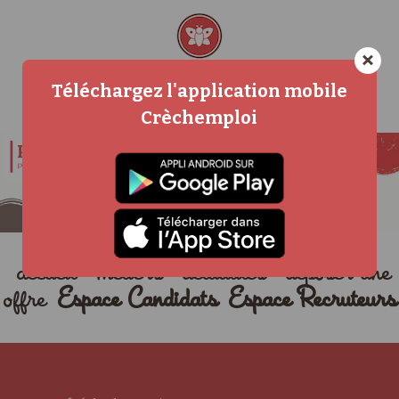
×
Téléchargez l'application mobile
Crèchemploi
accueil
métiers
actualités
déposer une
offre
Espace Candidats
Espace Recruteurs