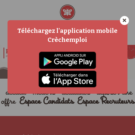
×
Téléchargez l'application mobile
Crèchemploi
accueil
métiers
actualités
déposer une
offre
Espace Candidats
Espace Recruteurs