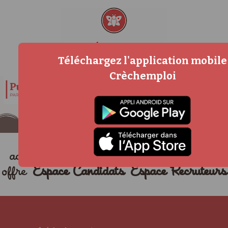
Téléchargez l'application mobile
Crèchemploi
accueil
métiers
actualités
déposer une
offre
Espace Candidats
Espace Recruteurs