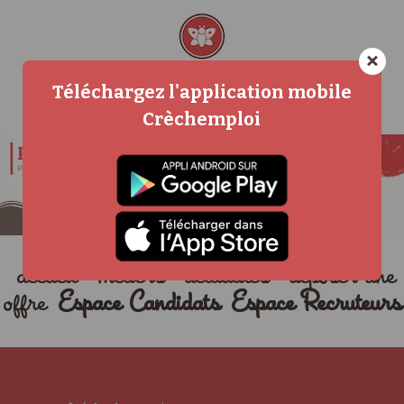
×
Téléchargez l'application mobile
Crèchemploi
accueil
métiers
actualités
déposer une
offre
Espace Candidats
Espace Recruteurs