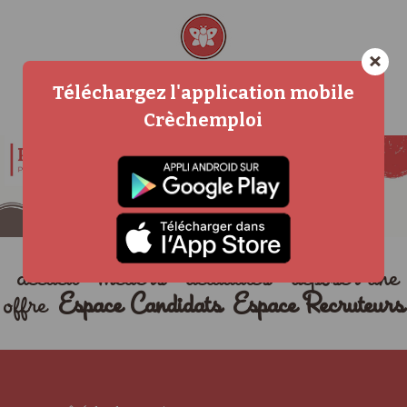
×
Téléchargez l'application mobile
Crèchemploi
accueil
métiers
actualités
déposer une
offre
Espace Candidats
Espace Recruteurs