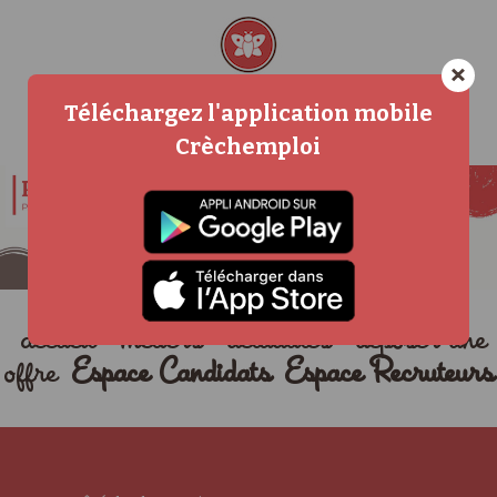
×
Téléchargez l'application mobile
Crèchemploi
accueil
métiers
actualités
déposer une
offre
Espace Candidats
Espace Recruteurs