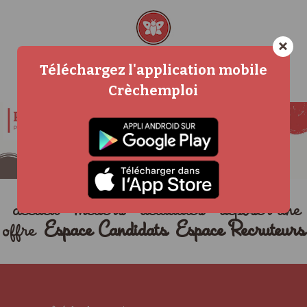
×
Téléchargez l'application mobile
Crèchemploi
accueil
métiers
actualités
déposer une
offre
Espace Candidats
Espace Recruteurs