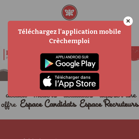
×
Téléchargez l'application mobile
Crèchemploi
accueil
métiers
actualités
déposer une
offre
Espace Candidats
Espace Recruteurs