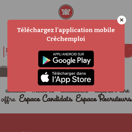
×
Téléchargez l'application mobile
Crèchemploi
accueil
métiers
actualités
déposer une
offre
Espace Candidats
Espace Recruteurs