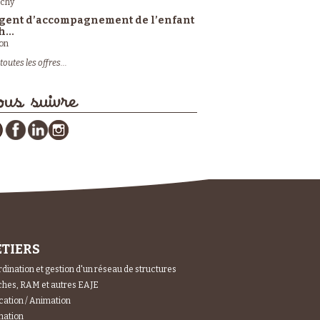
ichy
gent d’accompagnement de l’enfant
h...
on
toutes les offres...
us suivre
TIERS
dination et gestion d'un réseau de structures
hes, RAM et autres EAJE
ation / Animation
mation