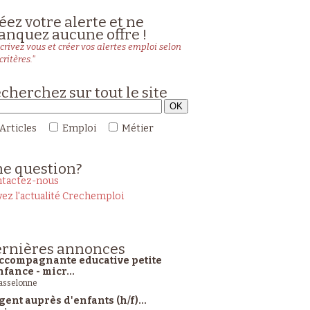
éez votre alerte et ne
nquez aucune offre !
crivez vous et créer vos alertes emploi selon
critères."
cherchez sur tout le site
Articles
Emploi
Métier
ne
question?
tactez-nous
vez l'actualité Crechemploi
rnières
annonces
ccompagnante educative petite
nfance - micr...
sselonne
gent auprès d'enfants (h/f)...