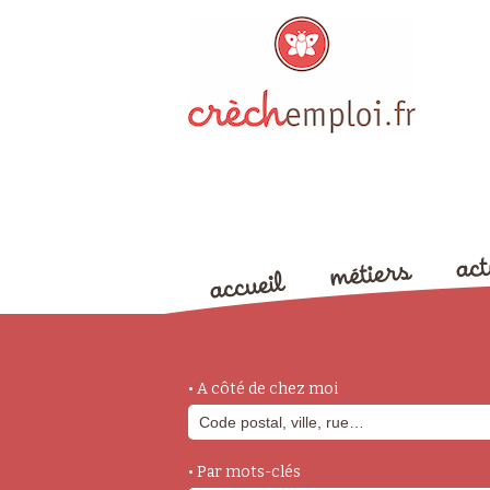
• A côté de chez moi
• Par mots-clés