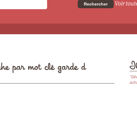
Voir toute
Rechercher
Il
che par mot clé garde d
"Dé
actu