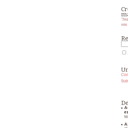
Cr
ma
"Ins
vos 
Re
U
Con
Sui
De
A
e
Wa
A