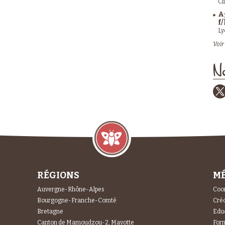
Cl
A
f/
Ly
Voir 
No
RÉGIONS
MÉ
Auvergne-Rhône-Alpes
Coor
Bourgogne-Franche-Comté
Crèc
Bretagne
Educ
Canton de Mamoudzou-2, Mayotte
For