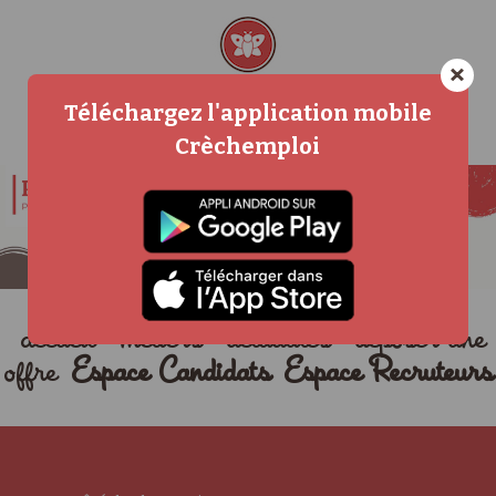
×
Téléchargez l'application mobile
Crèchemploi
accueil
métiers
actualités
déposer une
offre
Espace Candidats
Espace Recruteurs