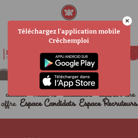
×
Téléchargez l'application mobile
Crèchemploi
accueil
métiers
actualités
déposer une
offre
Espace Candidats
Espace Recruteurs